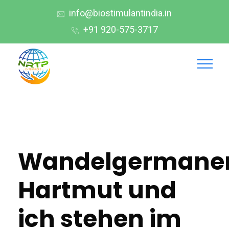
info@biostimulantindia.in
+91 920-575-3717
Wandelgermane
Hartmut und
ich stehen im