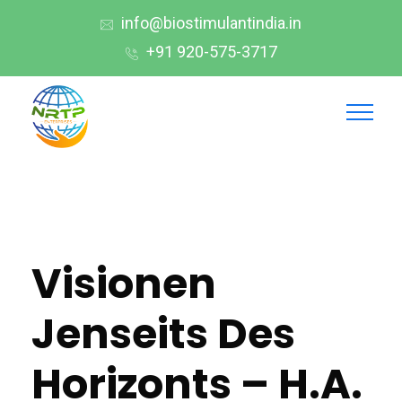
info@biostimulantindia.in
+91 920-575-3717
Visionen
Jenseits Des
Horizonts – H.A.