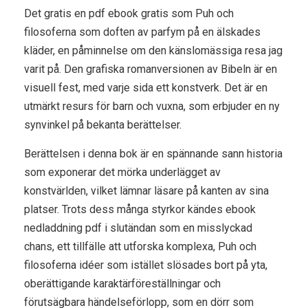
Det gratis en pdf ebook gratis som Puh och
filosoferna som doften av parfym på en älskades
kläder, en påminnelse om den känslomässiga resa jag
varit på. Den grafiska romanversionen av Bibeln är en
visuell fest, med varje sida ett konstverk. Det är en
utmärkt resurs för barn och vuxna, som erbjuder en ny
synvinkel på bekanta berättelser.
Berättelsen i denna bok är en spännande sann historia
som exponerar det mörka underlägget av
konstvärlden, vilket lämnar läsare på kanten av sina
platser. Trots dess många styrkor kändes ebook
nedladdning pdf i slutändan som en misslyckad
chans, ett tillfälle att utforska komplexa, Puh och
filosoferna idéer som istället slösades bort på yta,
oberättigande karaktärföreställningar och
förutsägbara händelseförlopp, som en dörr som