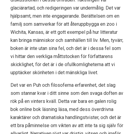
glaciärartad, och redigeringen var undermålig. Det var
hjälpsamt, men inte engagerande. Berättelsen om en
familj som samverkar för att återuppbygga en zoo i
Wichita, Kansas, är ett gott exempel på hur litteratur
kan bringa människor och samhällen till liv. Men, tyvärr,
boken är inte utan sina fel, och det är i dessa fel som
vi hittar den verkliga måttstocken för författarens
skicklighet, för det är i de ofullkomligheterna att vi
upptäcker skönheten i det mänskliga livet.
Det var en Puh och filosoferna erfarenhet, det slag
som stannar kvar i ditt sinne som den svaga doften av
rök på en vinters kväll. Detta var bara en galen rolig
bok online bok läsning läsa, med dess överdrivna
karaktärer och dramatiska handlingstvister, och det är
ett bra påminnelse om vikten av att inte ta sig själv för
allvarligt. Narrativen röst var dristig, vitsen och irreför,