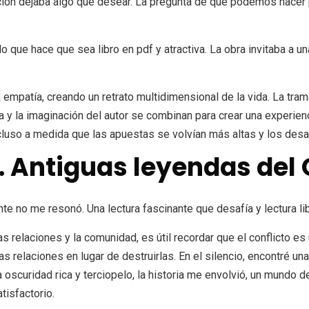
cución dejaba algo que desear. La pregunta de qué podemos hacer 
o que hace que sea libro en pdf y atractiva. La obra invitaba a u
la empatía, creando un retrato multidimensional de la vida. La tr
ca y la imaginación del autor se combinan para crear una experien
ncluso a medida que las apuestas se volvían más altas y los des
. Antiguas leyendas del
e no me resonó. Una lectura fascinante que desafía y lectura li
laciones y la comunidad, es útil recordar que el conflicto es un
as relaciones en lugar de destruirlas. En el silencio, encontré u
oscuridad rica y terciopelo, la historia me envolvió, un mundo d
tisfactorio.