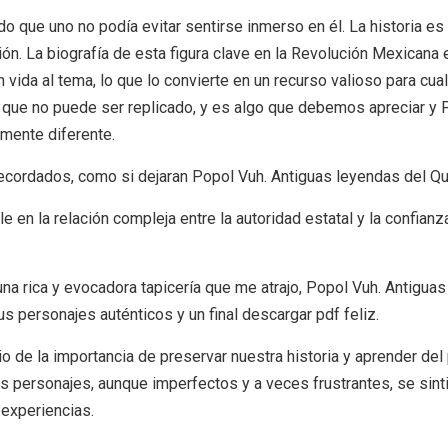
ado que uno no podía evitar sentirse inmerso en él. La historia e
ón. La biografía de esta figura clave en la Revolución Mexicana e
an vida al tema, lo que lo convierte en un recurso valioso para cu
lgo que no puede ser replicado, y es algo que debemos apreciar y
mente diferente.
ecordados, como si dejaran Popol Vuh. Antiguas leyendas del Qu
dle en la relación compleja entre la autoridad estatal y la confia
una rica y evocadora tapicería que me atrajo, Popol Vuh. Antiguas
s personajes auténticos y un final descargar pdf feliz.
 de la importancia de preservar nuestra historia y aprender del 
Los personajes, aunque imperfectos y a veces frustrantes, se s
experiencias.