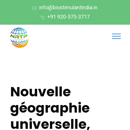
info@biostimulantindia.in
+91 920-575-3717
Nouvelle
géographie
universelle,