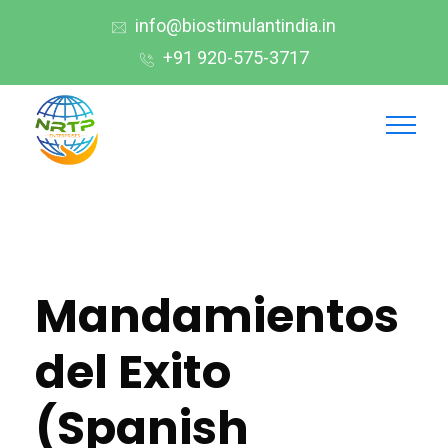
info@biostimulantindia.in
+91 920-575-3717
Mandamientos
del Exito
(Spanish