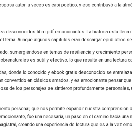
 esposa autor: a veces es casi poético, y eso contribuyó a la atmó
f
res desconocidos libro pdf emocionantes. La historia está llena
el tema. Aunque algunos capítulos eran descargar epub otros se 
rado, sumergiéndose en temas de resiliencia y crecimiento per
brenaturales es sutil y efectivo, lo que resulta en una lectura c
as, donde lo conocido y ebook gratis desconocido se entrelazan 
n convertido en clásicos amados, y es emocionante pensar que es
esposa de los personajes se sintieron profundamente personales,
ento personal, que nos permite expandir nuestra comprensión del
 emocionante, fue una necesaria, un paso en el camino hacia un
magistral, creando una experiencia de lectura que es a la vez em