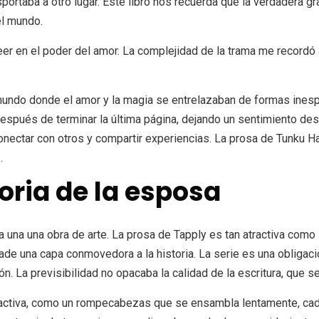
portaba a otro lugar. Este libro nos recuerda que la verdadera g
el mundo.
 creer en el poder del amor. La complejidad de la trama me recordó
 mundo donde el amor y la magia se entrelazaban de formas ines
pués de terminar la última página, dejando un sentimiento desc
ectar con otros y compartir experiencias. La prosa de Tunku Hali
.
oria de la esposa
da una una obra de arte. La prosa de Tapply es tan atractiva como
e una capa conmovedora a la historia. La serie es una obligació
. La previsibilidad no opacaba la calidad de la escritura, que se
tractiva, como un rompecabezas que se ensambla lentamente, cada 