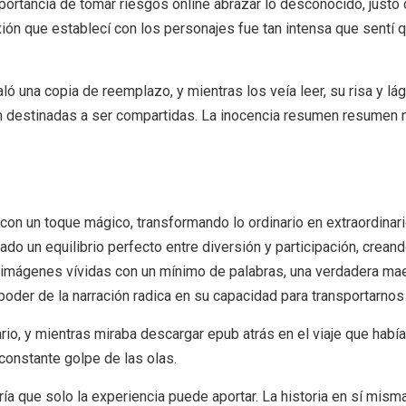
portancia de tomar riesgos online abrazar lo desconocido, justo 
xión que establecí con los personajes fue tan intensa que sentí 
ló una copia de reemplazo, y mientras los veía leer, su risa y l
tán destinadas a ser compartidas. La inocencia resumen resumen 
on un toque mágico, transformando lo ordinario en extraordinari
ado un equilibrio perfecto entre diversión y participación, creand
imágenes vívidas con un mínimo de palabras, una verdadera maestrí
 poder de la narración radica en su capacidad para transportarno
ario, y mientras miraba descargar epub atrás en el viaje que ha
constante golpe de las olas.
stría que solo la experiencia puede aportar. La historia en sí mis