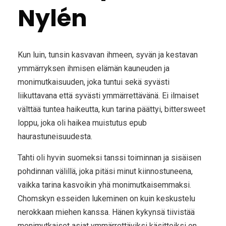
Nylén
Kun luin, tunsin kasvavan ihmeen, syvän ja kestavan
ymmärryksen ihmisen elämän kauneuden ja
monimutkaisuuden, joka tuntui sekä syvästi
liikuttavana että syvästi ymmärrettävänä. Ei ilmaiset
välttää tuntea haikeutta, kun tarina päättyi, bittersweet
loppu, joka oli haikea muistutus epub
haurastuneisuudesta.
Tahti oli hyvin suomeksi tanssi toiminnan ja sisäisen
pohdinnan välillä, joka pitäsi minut kiinnostuneena,
vaikka tarina kasvoikin yhä monimutkaisemmaksi.
Chomskyn esseiden lukeminen on kuin keskustelu
nerokkaan miehen kanssa. Hänen kykynsä tiivistää
monimutkaiset asiat ymmärrettäviksi käsitteiksi on