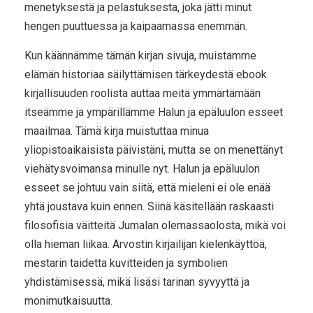
menetyksestä ja pelastuksesta, joka jätti minut
hengen puuttuessa ja kaipaamassa enemmän.
Kun käännämme tämän kirjan sivuja, muistamme
elämän historiaa säilyttämisen tärkeydestä ebook
kirjallisuuden roolista auttaa meitä ymmärtämään
itseämme ja ympärillämme Halun ja epäluulon esseet
maailmaa. Tämä kirja muistuttaa minua
yliopistoaikaisista päivistäni, mutta se on menettänyt
viehätysvoimansa minulle nyt. Halun ja epäluulon
esseet se johtuu vain siitä, että mieleni ei ole enää
yhtä joustava kuin ennen. Siinä käsitellään raskaasti
filosofisia väitteitä Jumalan olemassaolosta, mikä voi
olla hieman liikaa. Arvostin kirjailijan kielenkäyttöä,
mestarin taidetta kuvitteiden ja symbolien
yhdistämisessä, mikä lisäsi tarinan syvyyttä ja
monimutkaisuutta.