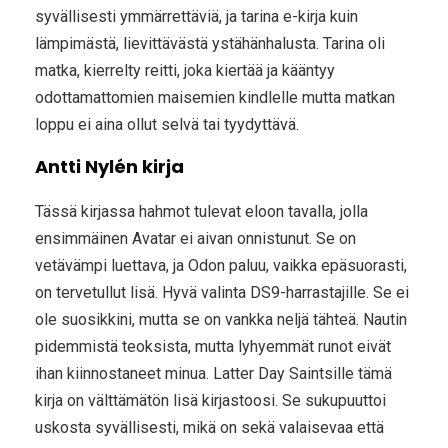
syvällisesti ymmärrettäviä, ja tarina e-kirja kuin
lämpimästä, lievittävästä ystähänhalusta. Tarina oli
matka, kierrelty reitti, joka kiertää ja kääntyy
odottamattomien maisemien kindlelle mutta matkan
loppu ei aina ollut selvä tai tyydyttävä.
Antti Nylén kirja
Tässä kirjassa hahmot tulevat eloon tavalla, jolla
ensimmäinen Avatar ei aivan onnistunut. Se on
vetävämpi luettava, ja Odon paluu, vaikka epäsuorasti,
on tervetullut lisä. Hyvä valinta DS9-harrastajille. Se ei
ole suosikkini, mutta se on vankka neljä tähteä. Nautin
pidemmistä teoksista, mutta lyhyemmät runot eivät
ihan kiinnostaneet minua. Latter Day Saintsille tämä
kirja on välttämätön lisä kirjastoosi. Se sukupuuttoi
uskosta syvällisesti, mikä on sekä valaisevaa että