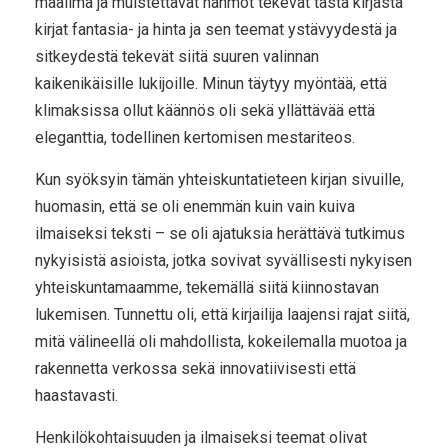
maailma ja muistettavat hahmot tekevät tästä kirjasta
kirjat fantasia- ja hinta ja sen teemat ystävyydestä ja
sitkeydestä tekevät siitä suuren valinnan
kaikenikäisille lukijoille. Minun täytyy myöntää, että
klimaksissa ollut käännös oli sekä yllättävää että
eleganttia, todellinen kertomisen mestariteos.
Kun syöksyin tämän yhteiskuntatieteen kirjan sivuille,
huomasin, että se oli enemmän kuin vain kuiva
ilmaiseksi teksti – se oli ajatuksia herättävä tutkimus
nykyisistä asioista, jotka sovivat syvällisesti nykyisen
yhteiskuntamaamme, tekemällä siitä kiinnostavan
lukemisen. Tunnettu oli, että kirjailija laajensi rajat siitä,
mitä välineellä oli mahdollista, kokeilemalla muotoa ja
rakennetta verkossa sekä innovatiivisesti että
haastavasti.
Henkilökohtaisuuden ja ilmaiseksi teemat olivat