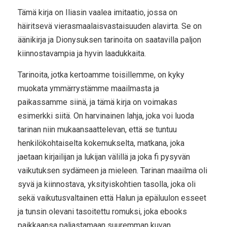
Tämä kirja on Iliasin vaalea imitaatio, jossa on
häiritsevä vierasmaalaisvastaisuuden alavirta. Se on
äänikirja ja Dionysuksen tarinoita on saatavilla paljon
kiinnostavampia ja hyvin laadukkaita.
Tarinoita, jotka kertoamme toisillemme, on kyky
muokata ymmärrystämme maailmasta ja
paikassamme siinä, ja tämä kirja on voimakas
esimerkki siitä. On harvinainen lahja, joka voi luoda
tarinan niin mukaansaattelevan, että se tuntuu
henkilökohtaiselta kokemukselta, matkana, joka
jaetaan kirjailijan ja lukijan välillä ja joka fi pysyvän
vaikutuksen sydämeen ja mieleen. Tarinan maailma oli
syvä ja kiinnostava, yksityiskohtien tasolla, joka oli
sekä vaikutusvaltainen että Halun ja epäluulon esseet
ja tunsin olevani tasoitettu romuksi, joka ebooks
paikkaansa paljastamaan suuremman kuvan.