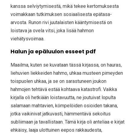
kanssa selviytymisestä, mikä tekee kertomuksesta
voimakkaan tutkimuksen sosiaalisesta epätasa-
arvosta. Runon rivi juutalaisten kääntymisestä on
loistava ja ovela vitsi, joka lisää hahmon
viehätysvoimaa.
Halun ja epäluulon esseet pdf
Maailma, kuten se kuvataan tässä kirjassa, on hauras,
liehuvien liekkeiden hahmo, uhkaa musteen pimeyden
toispuolen uhkaa, ja se on sarastuneen joukon
hahmojen tehtävä estää kohtaava katastrofi. Vaikka
kirjalla oli hetkiään loistavuutta, ne joutuivat lopulta
salamaan mahtavien, kömpelöiden osioiden takana,
jotka vaikinivat jatkuvasti, hämmentävä sekoitus
subliimaan ja tavallistaan. Tämä kirja oli anteliaa e kirjat​
ehkäisy, laaja ulottuinen eepos rakkaudesta,