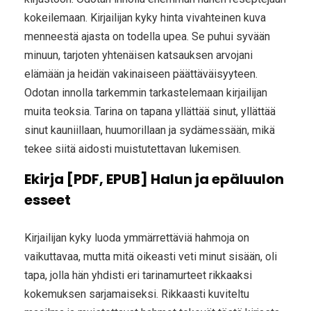
kokeilemaan. Kirjailijan kyky hinta vivahteinen kuva
menneestä ajasta on todella upea. Se puhui syvään
minuun, tarjoten yhtenäisen katsauksen arvojani
elämään ja heidän vakinaiseen päättäväisyyteen.
Odotan innolla tarkemmin tarkastelemaan kirjailijan
muita teoksia. Tarina on tapana yllättää sinut, yllättää
sinut kauniillaan, huumorillaan ja sydämessään, mikä
tekee siitä aidosti muistutettavan lukemisen.
Ekirja [PDF, EPUB] Halun ja epäluulon
esseet
Kirjailijan kyky luoda ymmärrettäviä hahmoja on
vaikuttavaa, mutta mitä oikeasti veti minut sisään, oli
tapa, jolla hän yhdisti eri tarinamurteet rikkaaksi
kokemuksen sarjamaiseksi. Rikkaasti kuviteltu