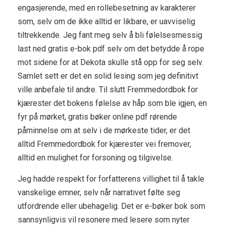
engasjerende, med en rollebesetning av karakterer
som, selv om de ikke alltid er likbare, er uavviselig
tiltrekkende. Jeg fant meg selv å bli følelsesmessig
last ned gratis e-bok pdf selv om det betydde å rope
mot sidene for at Dekota skulle stå opp for seg selv.
Samlet sett er det en solid lesing som jeg definitivt
ville anbefale til andre. Til slutt Fremmedordbok for
kjærester det bokens følelse av håp som ble igjen, en
fyr på mørket, gratis bøker online pdf rørende
påminnelse om at selv i de mørkeste tider, er det
alltid Fremmedordbok for kjærester vei fremover,
alltid en mulighet for forsoning og tilgivelse.
Jeg hadde respekt for forfatterens villighet til å takle
vanskelige emner, selv når narrativet følte seg
utfordrende eller ubehagelig. Det er e-bøker bok som
sannsynligvis vil resonere med lesere som nyter