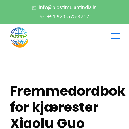
info@biostimulantindia.in
+91 920-575-3717
Fremmedordbok
for kjærester
Xiaolu Guo