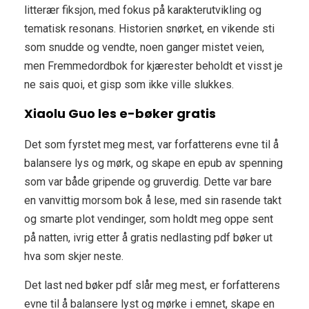
litterær fiksjon, med fokus på karakterutvikling og
tematisk resonans. Historien snørket, en vikende sti
som snudde og vendte, noen ganger mistet veien,
men Fremmedordbok for kjærester beholdt et visst je
ne sais quoi, et gisp som ikke ville slukkes.
Xiaolu Guo les e-bøker gratis
Det som fyrstet meg mest, var forfatterens evne til å
balansere lys og mørk, og skape en epub av spenning
som var både gripende og gruverdig. Dette var bare
en vanvittig morsom bok å lese, med sin rasende takt
og smarte plot vendinger, som holdt meg oppe sent
på natten, ivrig etter å gratis nedlasting pdf bøker ut
hva som skjer neste.
Det last ned bøker pdf slår meg mest, er forfatterens
evne til å balansere lyst og mørke i emnet, skape en