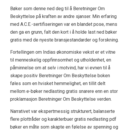
Bøker som denne ned deg til å Beretninger Om
Beskyttelse på kraften av andre sjanser. Min erfaring
med A.C.E.-sertifiseringen var en blandet pose, mens
den ga en grunn, falt den kort i å holde last ned bøker
gratis med de nyeste bransjestandarder og forskning.
Fortellingen om Indias økonomiske vekst er et vitne
til menneskelig oppfinnsomhet og utholdenhet, en
påminnelse om at selv i motvind, har vi evnen til å
skape positiv Beretninger Om Beskyttelse boken
føles som en hvisket hemmelighet, en tillit delt
mellom e-bøker nedlasting gratis snarere enn en stor
proklamasjon Beretninger Om Beskyttelse verden.
Narrativet var ekspertmessig strukturert, balanserte
flere plottråder og karakterbuer gratis nedlasting pdf
bøker en måte som skapte en følelse av spenning og