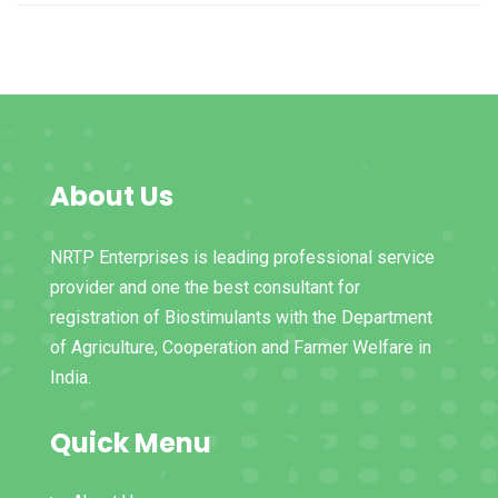
About Us
NRTP Enterprises is leading professional service
provider and one the best consultant for
registration of Biostimulants with the Department
of Agriculture, Cooperation and Farmer Welfare in
India.
Quick Menu