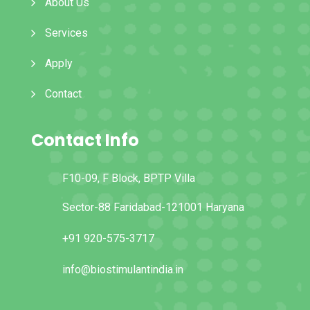
About Us
Services
Apply
Contact
Contact Info
F10-09, F Block, BPTP Villa
Sector-88 Faridabad-121001 Haryana
+91 920-575-3717
info@biostimulantindia.in